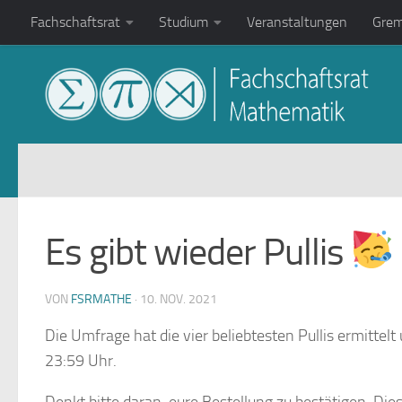
Fachschaftsrat
Studium
Veranstaltungen
Grem
Zum Inhalt springen
Es gibt wieder Pullis
VON
FSRMATHE
·
10. NOV. 2021
Die Umfrage hat die vier beliebtesten Pullis ermittelt
23:59 Uhr.
Denkt bitte daran, eure Bestellung zu bestätigen. Die