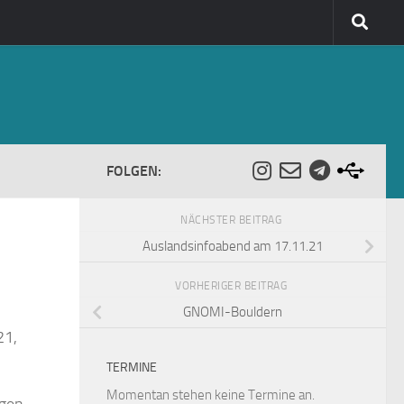
FOLGEN:
NÄCHSTER BEITRAG
Auslandsinfoabend am 17.11.21
VORHERIGER BEITRAG
GNOMI-Bouldern
21,
TERMINE
Momentan stehen keine Termine an.
ngen