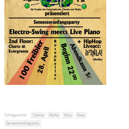
Schlagwörter:
Chemie
Mathe
Party
Rose
Semesteranfangsparty