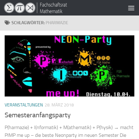
Zum Inhalt springen
SCHLAGWÖRTER:
PHARMAZIE
VERANSTALTUNGEN
28. MÄRZ 2018
Semesteranfangsparty
P(harmazie) + I(nformatik) + M(athematik) + P(hysik) → macht
PIMP me up – die beste Neonparty im neuen Semester Die