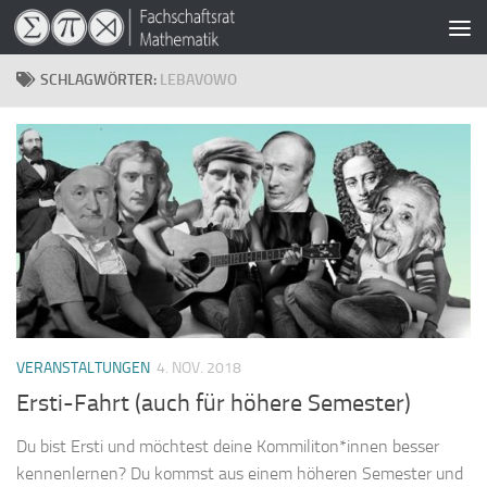
Zum Inhalt springen
SCHLAGWÖRTER:
LEBAVOWO
VERANSTALTUNGEN
4. NOV. 2018
Ersti-Fahrt (auch für höhere Semester)
Du bist Ersti und möchtest deine Kommiliton*innen besser
kennenlernen? Du kommst aus einem höheren Semester und