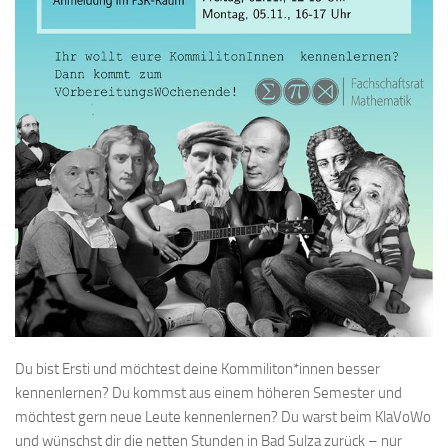
Du bist Ersti und möchtest deine Kommiliton*innen besser
kennenlernen? Du kommst aus einem höheren Semester und
möchtest gern neue Leute kennenlernen? Du warst beim KlaVoWo
und wünschst dir die netten Stunden in Bad Sulza zurück – nur