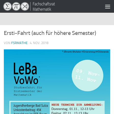
Zum Inhalt springen
Ersti-Fahrt (auch für höhere Semester)
VON
FSRMATHE
·
4. NOV. 2018