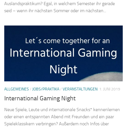
Auslandspraktikum? Egal, in welchem Semester ihr gerade
seid – wenn ihr nächsten Sommer oder im nächsten...
ALLGEMEINES
/
JOBS/PRAKTIKA
/
VERANSTALTUNGEN
1. JUNI 2019
International Gaming Night
Neue Spiele, Leute und internationale Snacks* kennenlernen
oder einen entspannten Abend mit Freunden und ein paar
Spieleklassikern verbringen? Außerdem noch Infos über