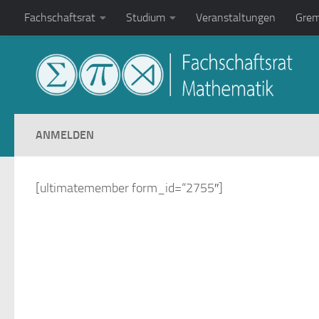
Fachschaftsrat
Studium
Veranstaltungen
Grem
Zum Inhalt springen
ANMELDEN
[ultimatemember form_id=“2755″]