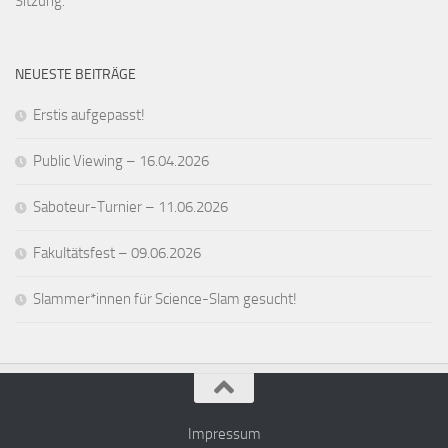
Sitzung.
NEUESTE BEITRÄGE
Erstis aufgepasst!
Public Viewing – 16.04.2026
Saboteur-Turnier – 11.06.2026
Fakultätsfest – 09.06.2026
Slammer*innen für Science-Slam gesucht!
Impressum