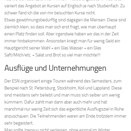
variiert das Angebot an Kursen auf Englisch je nach Studienfach. Zu
schwer fand ich die von mir besuchten Kurse nicht.
Etwas gewöhnungsbedürftig sind dagegen die Mensen. Diese sind
ziemlich klein, so dass man sich erst fragt, wie man überhaupt
einen Platz finden soll. Aber irgendwie haben wir das in der Zeit
immer hinbekommen. Ansonsten kriegt man für wenig Geld ein
Hauptgericht seiner Wahl + ein Glas Wasser + ein Glas
Saft/Milch/etc. + Salat und Brot so viel man möchte!!!
Ausflüge und Unternehmungen
Der ESN organisiert einige Touren während des Semesters, zum
Beispiel nach St. Petersburg, Stockholm, Koli und Lappland. Diese
sind meistens sehr beliebt und man muss sich selber um wenig
kümmern. Dafür zahlt man dann aber auch mehr und hat
manchmal nur wenig Zeit sich das eigentliche Ausflugsziel in Ruhe
anzuschauen. Die Teilnehmenden waren am Ende trotzdem immer
sehr begeistert.
Man sollte Joensuu nicht verlassen, ohne einmal im Winter