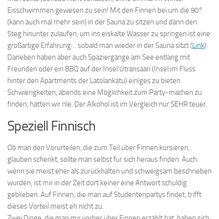
Eisschwimmen gewesen zu sein! Mit den Finnen bei um die 90°
(kann auch mal mehr sein) in der Sauna zu sitzen und dann den
Steg hinunter zulaufen, um ins eiskalte Wasser zu springen ist eine
großartige Erfahrung… sobald man wieder in der Sauna sitzt (
Link
).
Daneben haben aber auch Spaziergänge am See entlang mit
Freunden oder ein BBQ auf der Insel Utransaari (Insel im Fluss
hinter den Apartments der Latolankatu) einiges zu bieten.
Schwierigkeiten, abends eine Möglichkeit zum Party-machen zu
finden, hatten wir nie. Der Alkohol ist im Vergleich nur SEHR teuer.
Speziell Finnisch
Ob man den Vorurteilen, die zum Teil über Finnen kursieren,
glauben schenkt, sollte man selbst für sich heraus finden. Auch
wenn sie meist eher als zurückhalten und schweigsam beschrieben
wurden, ist mir in der Zeit dort keiner eine Antwort schuldig
geblieben. Auf Finnen, die man auf Studentenpartys findet, trifft
dieses Vorteil meist eh nicht zu.
Zwei Dinge, die man mir vorher über Finnen erzählt hat, haben sich