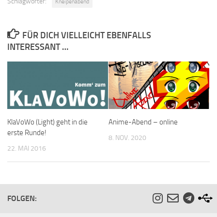
Schlagwörter:
Kneipenabend
FÜR DICH VIELLEICHT EBENFALLS
INTERESSANT …
KlaVoWo (Light) geht in die
Anime-Abend – online
erste Runde!
8. NOV. 2020
22. MAI 2016
FOLGEN: