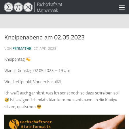
Zum Inhalt springen
Kneipenabend am 02.05.2023
VON
FSRMATHE
·
27. APR. 2023
Kneipentag
Wann: Dienstag 02.05.2023 – 19 Uhr
Wo: Treffpunkt: Vor der Fakultät
Ich weiß auch gar nicht, was ich sonst noch so dazu schreiben soll
Ist ja eigentlich relativ klar: kommen, entspannt in die Kneipe
sitzen, quatschen