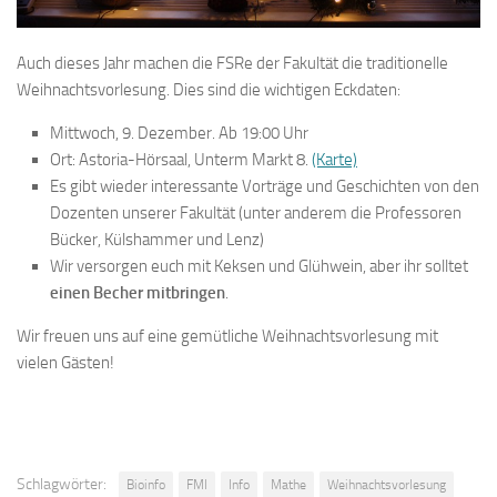
Auch dieses Jahr machen die FSRe der Fakultät die traditionelle
Weihnachtsvorlesung. Dies sind die wichtigen Eckdaten:
Mittwoch, 9. Dezember. Ab 19:00 Uhr
Ort: Astoria-Hörsaal, Unterm Markt 8.
(Karte)
Es gibt wieder interessante Vorträge und Geschichten von den
Dozenten unserer Fakultät (unter anderem die Professoren
Bücker, Külshammer und Lenz)
Wir versorgen euch mit Keksen und Glühwein, aber ihr solltet
einen Becher mitbringen
.
Wir freuen uns auf eine gemütliche Weihnachtsvorlesung mit
vielen Gästen!
Schlagwörter:
Bioinfo
FMI
Info
Mathe
Weihnachtsvorlesung