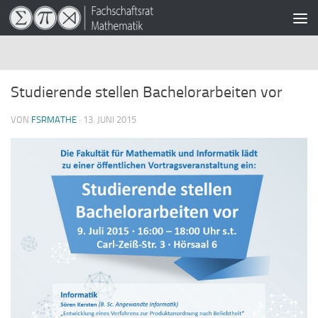
Zum Inhalt springen
Studierende stellen Bachelorarbeiten vor
VON
FSRMATHE
·
13. JUNI 2015