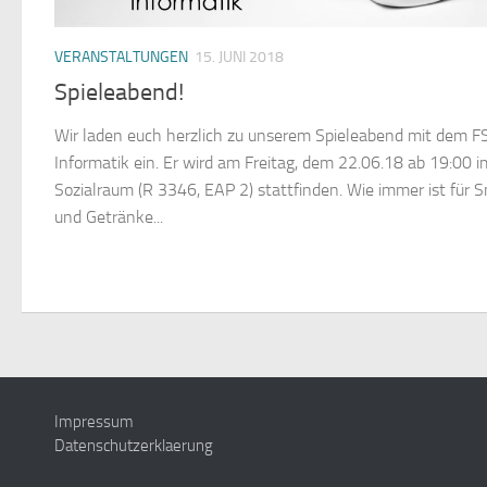
VERANSTALTUNGEN
15. JUNI 2018
Spieleabend!
Wir laden euch herzlich zu unserem Spieleabend mit dem F
Informatik ein. Er wird am Freitag, dem 22.06.18 ab 19:00 i
Sozialraum (R 3346, EAP 2) stattfinden. Wie immer ist für 
und Getränke...
Impressum
Datenschutzerklaerung