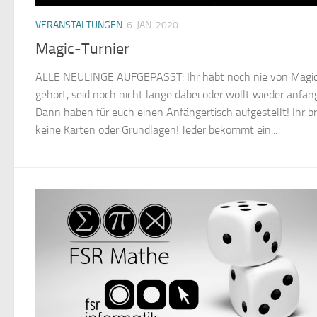
VERANSTALTUNGEN
6. JAN. 2020
Magic-Turnier
ALLE NEULINGE AUFGEPASST: Ihr habt noch nie von Magi
gehört, seid noch nicht lange dabei oder wollt wieder anfa
Dann haben für euch einen Anfängertisch aufgestellt! Ihr b
keine Karten oder Grundlagen! Jeder bekommt ein...