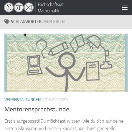
Zum Inhalt springen
SCHLAGWÖRTER:
MENTOREN
VERANSTALTUNGEN
27. NOV. 2020
Mentorensprechstunde
Erstis aufgepasst!!Du möchtest wissen, wie du dich auf deine
ersten Klausuren vorbereiten kannst oder hast generelle