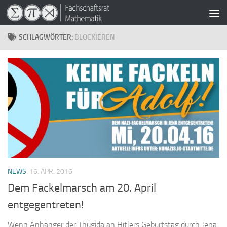
Zum Inhalt springen
SCHLAGWÖRTER:
BLOCKIEREN
NEWS
16. APR. 2016
Dem Fackelmarsch am 20. April
entgegentreten!
Wenn Anhänger der Thügida an Hitlers Geburtstag durch Jena