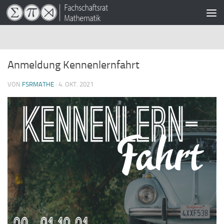
Zum Inhalt springen
Anmeldung Kennenlernfahrt
VON
FSRMATHE
·
4. OKT. 2021