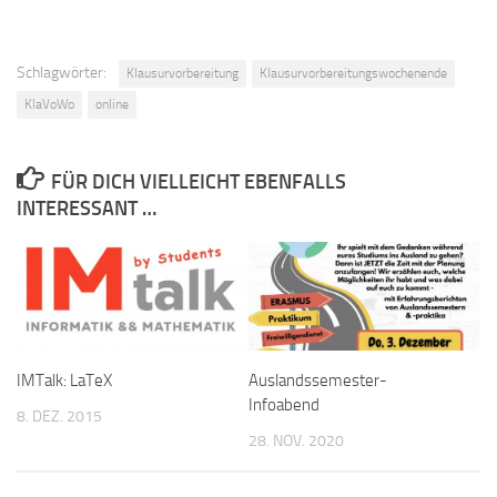
Schlagwörter:
Klausurvorbereitung
Klausurvorbereitungswochenende
KlaVoWo
online
FÜR DICH VIELLEICHT EBENFALLS
INTERESSANT …
IMTalk: LaTeX
Auslandssemester-
Infoabend
8. DEZ. 2015
28. NOV. 2020