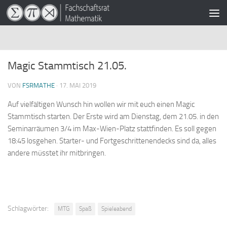
Zum Inhalt springen
Magic Stammtisch 21.05.
VON
FSRMATHE
·
17. MAI 2019
Auf vielfältigen Wunsch hin wollen wir mit euch einen Magic
Stammtisch starten. Der Erste wird am Dienstag, dem 21.05. in den
Seminarräumen 3/4 im Max-Wien-Platz stattfinden. Es soll gegen
18:45 losgehen. Starter- und Fortgeschrittenendecks sind da, alles
andere müsstet ihr mitbringen.
Schlagwörter:
MTG
Spaß
Spieleabend