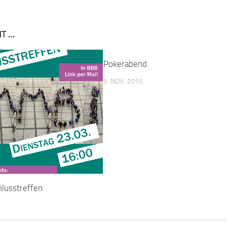
NT …
Pokerabend
8. NOV. 2015
lusstreffen